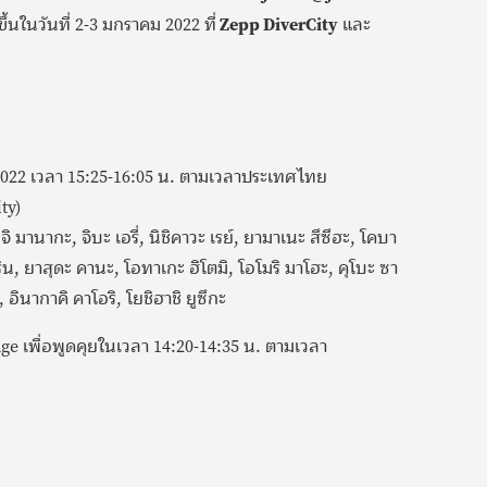
ขึ้นในวันที่ 2-3 มกราคม 2022 ที่
Zepp DiverCity
และ
022 เวลา 15:25-16:05 น. ตามเวลาประเทศไทย
ty)
ากุจิ มานากะ, จิบะ เอรี่, นิชิคาวะ เรย์, ยามาเนะ สึซึฮะ, โคบา
ริน, ยาสุดะ คานะ, โอทาเกะ ฮิโตมิ, โอโมริ มาโฮะ, คุโบะ ซา
อินากาคิ คาโอริ, โยชิฮาชิ ยูซึกะ
tage เพื่อพูดคุยในเวลา 14:20-14:35 น. ตามเวลา