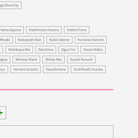
pp DiverCity
Hama Sayuna
Hashimoto Haruna
Hattori Yuna
Misaki
Kobayashi Ran
Kubo Satone
Kuranoo Narumi
i
Nishikawa Rei
Oda Erina
Oguri Yui
Omori Maho
agisa
Shimizu Maria
Shitao Miu
Suzuki Kurumi
Ayu
Yamane Suzuha
Yasuda Kana
Yoshihashi Yuzuka
ore
are
enu