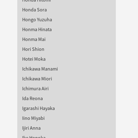
Honda Sora
Hongo Yuzuha
Honma Hinata
Honma Mai
Hori Shion
Hotei Moka
Ichikawa Manami
Ichikawa Miori
Ichimura Airi
Ida Reona
Igarashi Hayaka
Iino Miyabi
Ijiri Anna
Ike Honoka