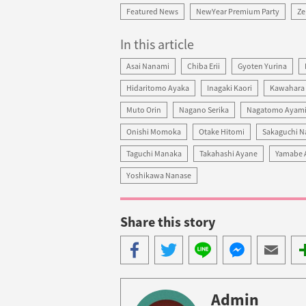
Featured News
NewYear Premium Party
Ze
In this article
Asai Nanami
Chiba Erii
Gyoten Yurina
Hidaritomo Ayaka
Inagaki Kaori
Kawahara 
Muto Orin
Nagano Serika
Nagatomo Ayam
Onishi Momoka
Otake Hitomi
Sakaguchi N
Taguchi Manaka
Takahashi Ayane
Yamabe 
Yoshikawa Nanase
Share this story
Share
Share
Share
Share
Share
M
with
with
with
with
with
sh
Facebook
Twitter
LINE
Facebook
Email
m
Admin
Messenger