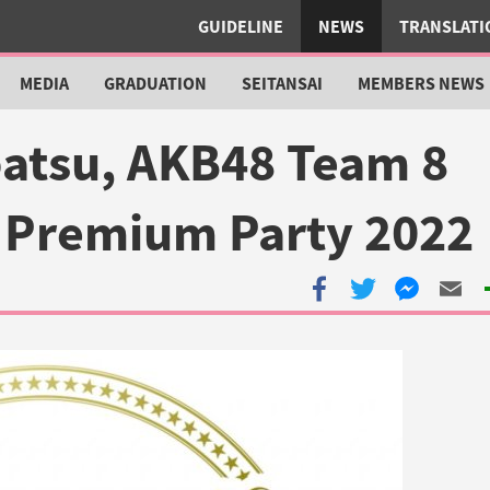
GUIDELINE
NEWS
TRANSLATI
MEDIA
GRADUATION
SEITANSAI
MEMBERS NEWS
atsu, AKB48 Team 8
 Premium Party 2022
Share
Share
Share
Share
M
with
with
with
with
s
Facebook
Twitter
Facebook
Email
m
Messenger