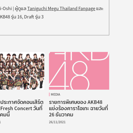
Oshi | ผู้ดูแล
Taniguchi Megu Thailand Fanpage
และ
B48 รุ่น 16, Draft รุ่น 3
AKB48 x SHOWROOM ประกาศกิจกรรมเฟ้นหา Co
AKB48 ประกาศจั
MEDIA
ประกาศจัดคอนเสิร์ต
รายการพิเศษของ AKB48
resh Concert วันที่
แข่งร้องคาราโอเกะ ฉายวันที่
คมนี้
26 ธันวาคม
1
26/11/2021