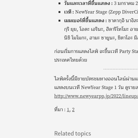
วันและเวลาที่ขึ้นแสดง :
3 มกราคม 2
เวที :
NewYear Stage (Zepp DiverCi
เมมเบอร์ที่ขึ้นแสดง :
ซาคากุจิ นางิสะ
กุริ ยุย, โอดะ เอรินะ, ฮิดาริโทโมะ อ
นิชิ โมโมกะ, ฮามะ ซายูนะ, ชิตาโอะ มิอุ
ก่อนเริ่มการแสดงไลฟ์ จะขึ้นเวที Party S
ประเทศไทยด้วย
ไลฟ์ครั้งนี้มีขายบัตรชมทางออนไลน์ผ่า
แสดงบนเวที NewYear Stage 1 วัน ดูรายละเ
http://www.newyearpp.jp/2022/lineup
ที่มา :
1
,
2
Related topics