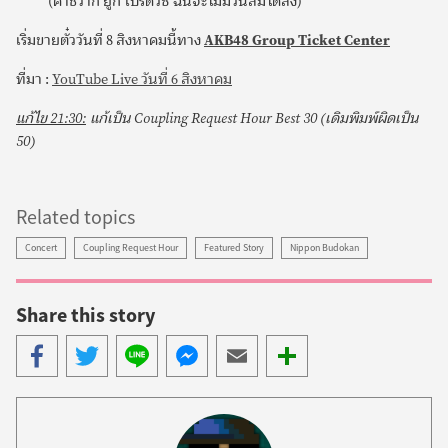
(คาชิวากิ ยูกิ โปรดิวซ์ ฉันจะไม่มีวันลืมได้ลง)
เริ่มขายตั๋ววันที่ 8 สิงหาคมนี้ทาง
AKB48 Group Ticket Center
ที่มา :
YouTube Live วันที่ 6 สิงหาคม
แก้ไข 21:30:
แก้เป็น Coupling Request Hour Best 30 (เดิมพิมพ์ผิดเป็น
50)
Related topics
Concert
Coupling Request Hour
Featured Story
Nippon Budokan
Share this story
Share
Share
Share
Share
Share
More
with
with
with
with
with
share
Facebook
Twitter
LINE
Facebook
Email
menu
Messenger