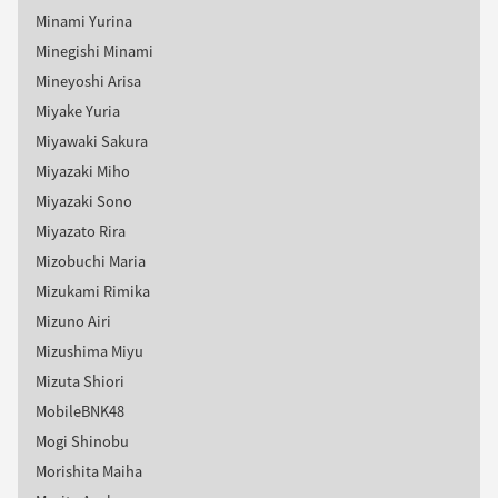
Minami Yurina
Minegishi Minami
Mineyoshi Arisa
Miyake Yuria
Miyawaki Sakura
Miyazaki Miho
Miyazaki Sono
Miyazato Rira
Mizobuchi Maria
Mizukami Rimika
Mizuno Airi
Mizushima Miyu
Mizuta Shiori
MobileBNK48
Mogi Shinobu
Morishita Maiha