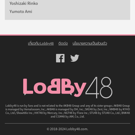
Yoshizaki Rinko
Yumoto Ami
เกี่ยวกับ Lobby48
ติดต่อ
นโยบายความเป็นส่วนตัว
Lobby48
Lobby48
on
on
Facebook
Twitter
Lobby48
Lobby48 is run by fans and is not related to the AKB48 Group and any of its sister groups. AKB48 Group
Logo
is managed by Vernalossom, Inc.; AKB48 is managed by DH, Inc.; SKE48 by Zest, Inc.; NMB48 by KYHD
Co., Ltd./Showtitle Inc.; HKT48 by Mercury, Inc.; NGT48 by Flora Inc.; STU48 by STU48 Co., Ltd.; BNK48
and CGM48 by iAM, Co., Ltd.
© 2018-2024 Lobby48.com.