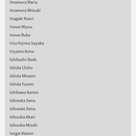
Imamura Maria
Imamura Mitsuki
Inagaki Kaori
Inoue Miyuu
Inoue Ruka
Iriuchijima Sayaka
Iriyama Anna
Ishibashi Ibuki
Ishida Chiho
Ishida Minami
Ishida Yuumi
Ishikawa Kanon
Ishiwata Sena
Ishiwate Sena
Ishizuka Akari
Ishizuka Mizuki
Isogai Kanon