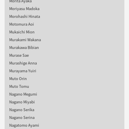
Morita Ayaka
Moriyasu Madoka
Morohashi Hinata
Motomura Aoi
Mukaichi Mion
Murakami Wakana
Murakawa Bibian
Murase Sae
Murashige Anna
Murayama Yuiri
Muto Orin
Muto Tomu
Nagano Megumi
Nagano Miyabi
Nagano Serika
Nagano Serina
Nagatomo Ayami