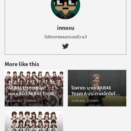
innosu
โอชิจะหายหมดวงแล้ว แง้
innosu
on
More like this
Twitter
AKB48
AKB48 ประกาศจัด
โอคาดะ นานะ AKB48
คอนเสิร์ต AKB48 Fresh
Team A ประกาศจัดโซโล่
Concert วันที่ 7 สิงหาคมนี้
คอนเสิร์ต 3 และ 10
13/06/2021
EVENTS
21/05/2022
EVENTS
กรกฎาคมนี้
ประกา
ประกาศจัด AKB48 Fresh