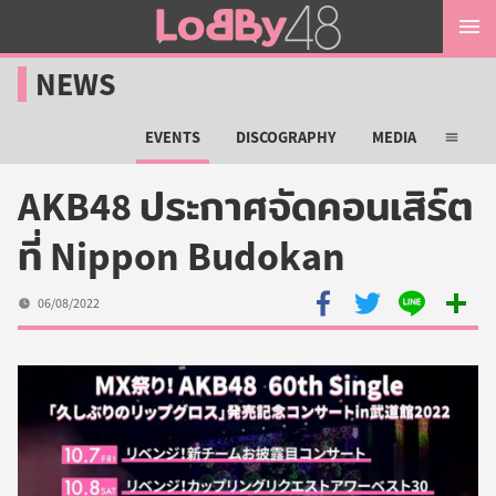
O
Lobby48
NEWS
m
Logo
m
EVENTS
DISCOGRAPHY
MEDIA
Open
sub
GRADUATION
SEITANSAI
MEMBERS NEWS
AKB48 ประกาศจัดคอนเสิร์ต
menu
ที่ Nippon Budokan
GRADUATED MEMBERS
MANAGEMENT
SNS NEWS
GOSSIP
06/08/2022
Share
Share
Share
More
with
with
with
share
Facebook
Twitter
LINE
menu