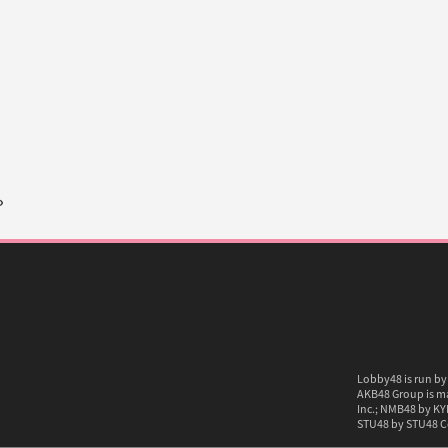
»
Lobby48
Lobby48 is run by 
Logo
AKB48 Group is ma
Inc.; NMB48 by KYH
STU48 by STU48 Co