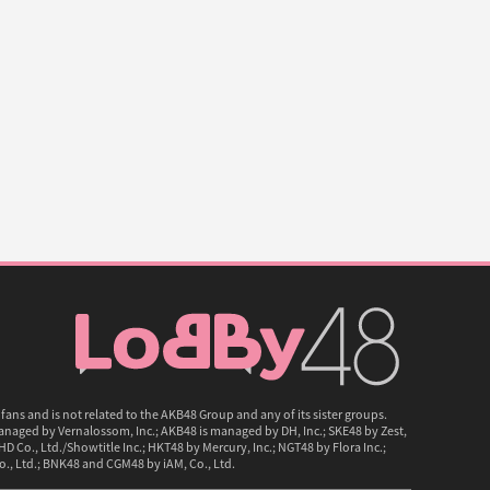
fans and is not related to the AKB48 Group and any of its sister groups.
naged by Vernalossom, Inc.; AKB48 is managed by DH, Inc.; SKE48 by Zest,
D Co., Ltd./Showtitle Inc.; HKT48 by Mercury, Inc.; NGT48 by Flora Inc.;
., Ltd.; BNK48 and CGM48 by iAM, Co., Ltd.