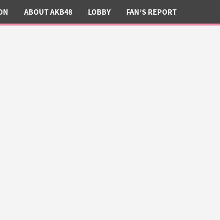
ON
ABOUT AKB48
LOBBY
FAN’S REPORT
ะกาศสีแท่งไฟของเมมเบอร์ทุกคน